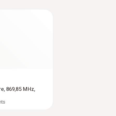
e mesure et d'un logiciel PC.
hables - y compris
CA, CL
les
avec protocole d'étalonnage et piles.
Sondes air ambiant
re, 869,85 MHz,
nts