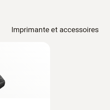
Imprimante et accessoires
our chaleur
 normes ISO 7243, ISO
Sondes d'ambiance