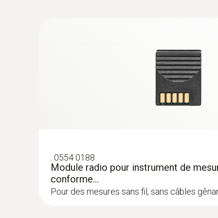
:
0554 0191
ci sont dotées d'une mémoire pour les valeurs d
Poignée radio pour têtes de sonde enfic
adaptateur TE / autorisation pour USA, 
Compatible avec les têtes de sonde enfichab
Etendue de la livraison
Analyseur de climat multifonctions testo 435-1, 
:
0554 0188
Module radio pour instrument de mesu
conforme...
Pour des mesures sans fil, sans câbles gêna