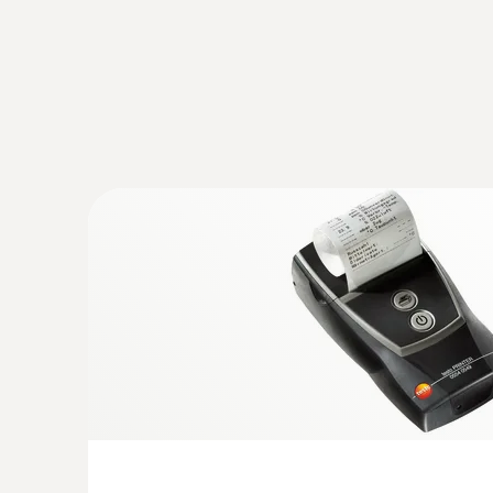
:
0602 0743
Thermomètre à globe (TC de type K) - p
rayonnante
Pour mesurer la chaleur rayonnante selon les
7726, DIN EN 27726 et DIN 33403