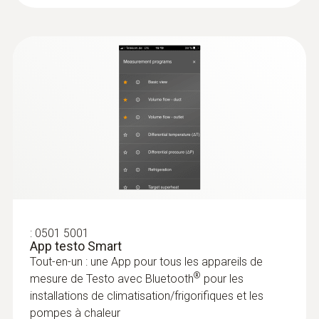
* when not connected via Bluetooth
:
0564 5583
testo 558s kit Smart Vide avec jeu de
:
0501 5001
flexibles - Manifold électronique
App testo Smart
intelligent avec sondes de température
Tout-en-un : une App pour tous les appareils de
et de vide sans fil et jeu de 4 flexibles
®
mesure de Testo avec Bluetooth
pour les
installations de climatisation/frigorifiques et les
pompes à chaleur