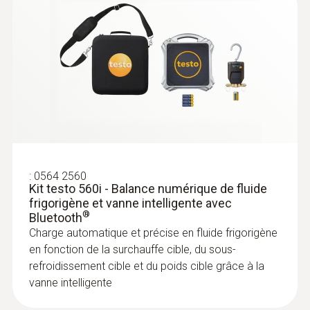
testo 552i
Testo et une grande robustesse
Configurations requises
requiert iOS 13.0 ou plus récent; requiert
Android 8.0 ou plus récent; requires mobile
end device with Bluetooth 4.2
Couleur du produit
noir/orange
:
0564 2560
Kit testo 560i - Balance numérique de fluide
frigorigène et vanne intelligente avec
Auto-Off
®
Bluetooth
:
0564 5571
Charge automatique et précise en fluide frigorigène
10 min*
testo 557s kit Smart Vide - Manifold
en fonction de la surchauffe cible, du sous-
électronique intelligent avec sondes de
refroidissement cible et du poids cible grâce à la
vide et de température à pince sans fil
Type de pile
vanne intelligente
3 piles Micro AAA