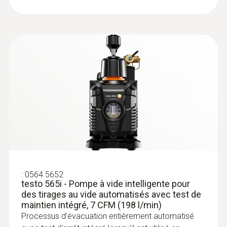
:
0564 5584
testo 558s kit Smart Vide avec pince
ampèremétrique - Manifold
électronique intelligent avec pince
:
0564 5652
testo 565i - Pompe à vide intelligente pour
ampèremétrique et sondes de
des tirages au vide automatisés avec test de
température et de vide sans fil
maintien intégré, 7 CFM (198 l/min)
Processus d'évacuation entièrement automatisé