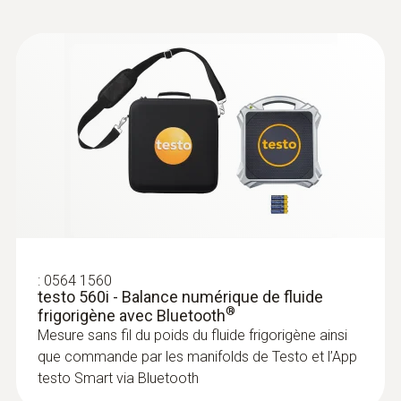
Autonomie
39 h
Raccord
7/16“ UNF
Interfaces
Bluetooth® 4.2
:
0564 5572
testo 557s kit Smart Vide avec jeu de
:
0564 1560
testo 560i - Balance numérique de fluide
flexibles - Manifold électronique
®
frigorigène avec Bluetooth
Température de stockage
intelligent avec sondes de vide et de
Mesure sans fil du poids du fluide frigorigène ainsi
température à pince sans fil et jeu de 4
-20 à +50 °C
flexibles
que commande par les manifolds de Testo et l’App
testo Smart via Bluetooth