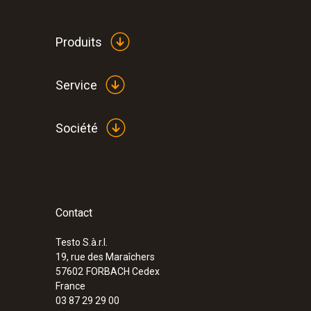
Données techniques générales
Produits
Service
Société
Contact
:
0632 3340
testo 340 - Analyseur de combustion pour
Testo S.à.r.l.
19, rue des Maraîchers
57602
FORBACH Cedex
France
03 87 29 29 00