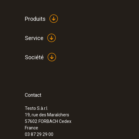
Données techniques générales
Produits
Service
Société
Contact
:
0632 3340
testo 340 - Analyseur de combustion pour
Testo S.à.r.l.
19, rue des Maraîchers
57602
FORBACH Cedex
France
03 87 29 29 00