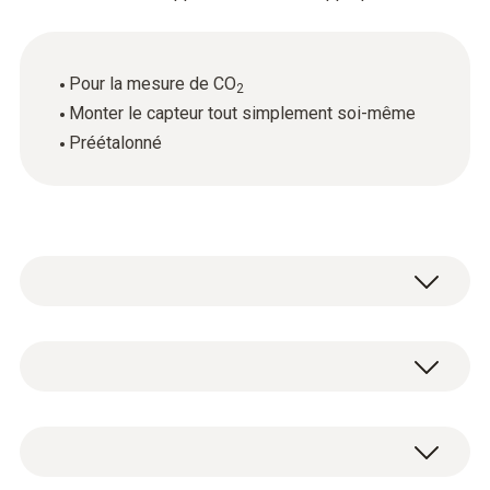
Pour la mesure de CO
2
Monter le capteur tout simplement soi-même
Préétalonné
CO₂ dans gaz de fumée - NDIR
Étendue de mesure
1 capteur de CO
de rééquipement (IR).
2
0 à 50 %vol