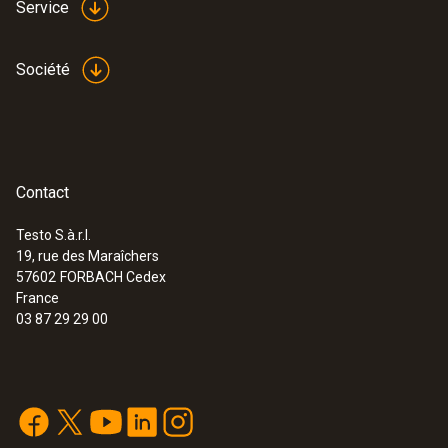
Service
Société
Contact
Testo S.à.r.l.
19, rue des Maraîchers
:
0563 2051
57602
FORBACH Cedex
testo 205 - Appareil de mesure du pH et
France
de la température dans les milieux
03 87 29 29 00
semi-solides
292,00 €
350,40 €