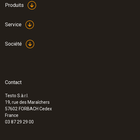
Produits
Service
Société
Contact
Testo S.à.r.l.
19, rue des Maraîchers
:
0572 2156
57602
FORBACH Cedex
Sonde de température et d’humidité
France
138,00 €
03 87 29 29 00
165,60 €