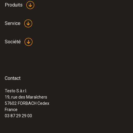
Produits
Service
Société
Contact
Testo S.à.r.l.
19, rue des Maraîchers
:
0560 1040
57602
FORBACH Cedex
testo 104-IR - 2 en 1 : Thermomètre de
France
pénétration repliable et infrarouge
03 87 29 29 00
153,00 €
183,60 €