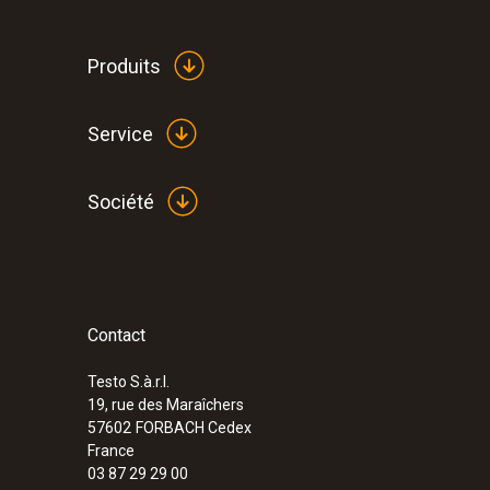
Produits
Service
Société
Contact
:
0560 4053
testo 405 - Anémomètre à fil chaud
Testo S.à.r.l.
149,00 €
19, rue des Maraîchers
178,80 €
57602
FORBACH Cedex
France
03 87 29 29 00