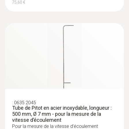
pression différentielle
75,60 €
482,00 €
Température de stockage
578,40 €
-20 à +60 °C
:
0635 2045
Tube de Pitot en acier inoxydable, longueur :
500 mm, Ø 7 mm - pour la mesure de la
:
0560 0400 01
vitesse d’écoulement
testo 400 - Appareil de mesure de
Pour la mesure de la vitesse d’écoulement
vitesse d’air et d’IAQ universel