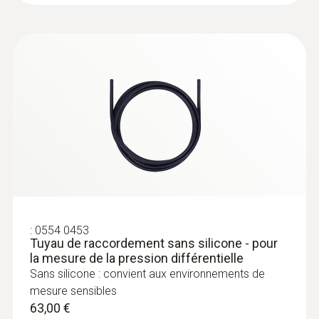
Bluetooth® pour l’écoulement
1 829,00 €
3,5"
2 194,80 €
Fonctions d’affichage
Matrice à point
Eclairage de l'écran
avec éclairage
Interfaces
:
0554 0453
Micro-USB
Tuyau de raccordement sans silicone - pour
la mesure de la pression différentielle
Sans silicone : convient aux environnements de
Mémoire
:
0560 4402
mesure sensibles
testo 440 dP - Anémomètre
2 GB (interne)
63,00 €
multifonctions avec capteur de