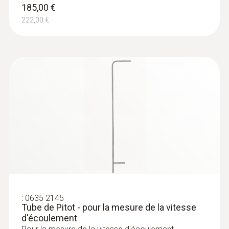
185,00 €
1 549,00 €
222,00 €
1 858,80 €
:
0635 2145
:
0563 1512
Tube de Pitot - pour la mesure de la vitesse
testo 512-1 - Manomètre différentiel
d'écoulement
numérique avec connexion à l’App