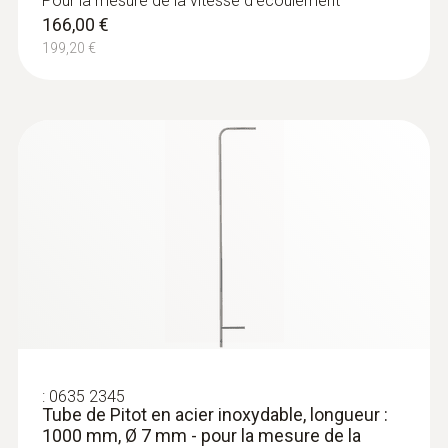
Pour la mesure de la vitesse d'écoulement
530,00 €
166,00 €
636,00 €
199,20 €
:
0563 0510
Kit testo 510 - Manomètre différentiel
:
0635 2345
163,00 €
Tube de Pitot en acier inoxydable, longueur :
1000 mm, Ø 7 mm - pour la mesure de la
195,60 €