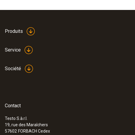
Produits
Service
Société
Contact
Testo S.à.r.l.
19, rue des Maraîchers
57602
FORBACH Cedex