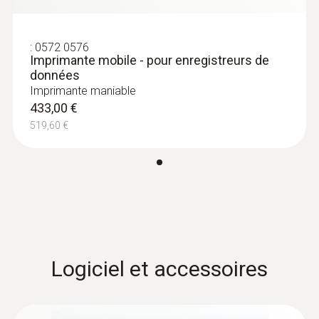
scan des virus.
Type de pile
:
0572 0576
Pile Lithium CR2450, 3 V, remplaçable
Imprimante mobile - pour enregistreurs de
données
Imprimante maniable
Eclairage de l'écran
433,00 €
non
519,60 €
Taille de l’écran
une ligne TC de type K
Type d’écran
Logiciel et accessoires
LCD
Interfaces