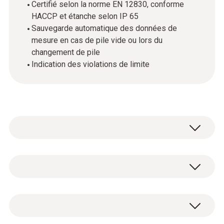
Certifié selon la norme EN 12830, conforme
HACCP et étanche selon IP 65
Sauvegarde automatique des données de
mesure en cas de pile vide ou lors du
changement de pile
Indication des violations de limite
L'enregistreur de température testo 176 T2
convient tout particulièrement pour une
surveillance fiable des températures sur deux
Température - Pt100
canaux. En effet, deux sondes Pt100 de votre
choix peuvent être commandées dans notre