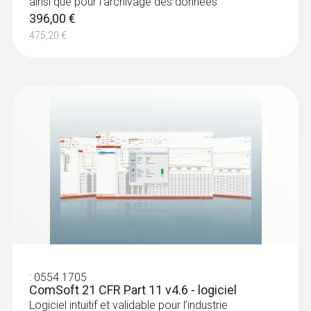
logiciel.
ainsi que pour l’archivage des données
commandés en option.
396,00 €
475,20 €
Etendue de la livraison
Enregistreur de données testo 176 T2, avec
deux entrées pour sondes Pt100 externes,
support mural, cadenas, pile et protocole
d'étalonnage.
:
0554 1705
ComSoft 21 CFR Part 11 v4.6 - logiciel
Logiciel intuitif et validable pour l’industrie