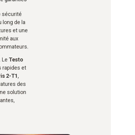
e sécurité
u long de la
tures et une
mité aux
nsommateurs.
. Le
Testo
 rapides et
is 2-T1
,
ratures des
ne solution
antes,