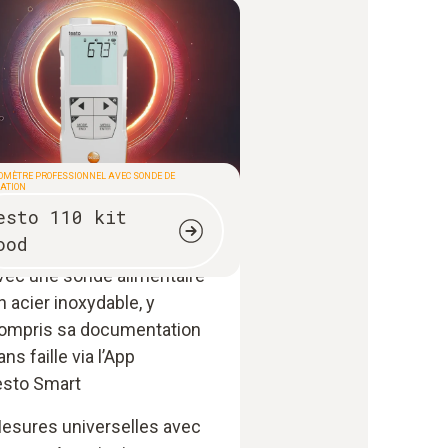
MÈTRE PROFESSIONNEL AVEC SONDE DE
ATION
esto 110 kit
esure simple, rapide et
ood
récise de la température
vec une sonde alimentaire
n acier inoxydable, y
ompris sa documentation
ans faille via l’App
esto Smart
esures universelles avec