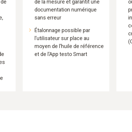
 de
de la mesure et garantit une
o
documentation numérique
p
e,
sans erreur
i
c
Étalonnage possible par
c
l’utilisateur sur place au
(
moyen de l’huile de référence
de
et de l’App testo Smart
es
ne