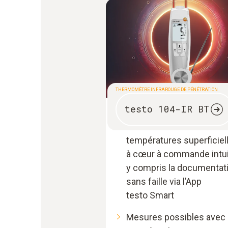
THERMOMÈTRE INFRAROUGE DE PÉNÉTRATION
testo 104-IR BT
Appareil de mesure pour 
détermination des
températures superficiell
à cœur à commande intui
y compris la documentat
sans faille via l’App
testo Smart
Mesures possibles avec 