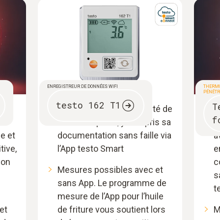
ENREGISTREUR DE DONNÉES WIFI
THERMO
PÉNÉTR
testo 162 T1
T
la
Détermination de la qualité de
M
f
l’huile sur place, y compris sa
p
e et
documentation sans faille via
a
tive,
l’App testo Smart
e
ion
c
Mesures possibles avec et
s
sans App. Le programme de
t
mesure de l’App pour l’huile
et
de friture vous soutient lors
M