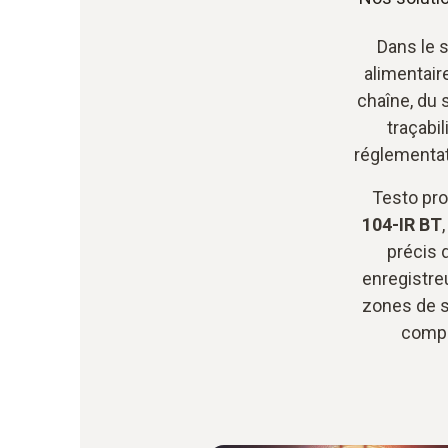
Dans le s
alimentaire
chaîne, du 
traçabi
réglementat
Testo pro
104-IR BT
précis 
enregistre
zones de st
compl