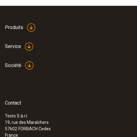
Produits
Service
Société
Contact
Testo S.à.r.l.
19, rue des Maraîchers
:
0564 5653
57602
FORBACH Cedex
testo 565i - Pompe à vide connectée
France