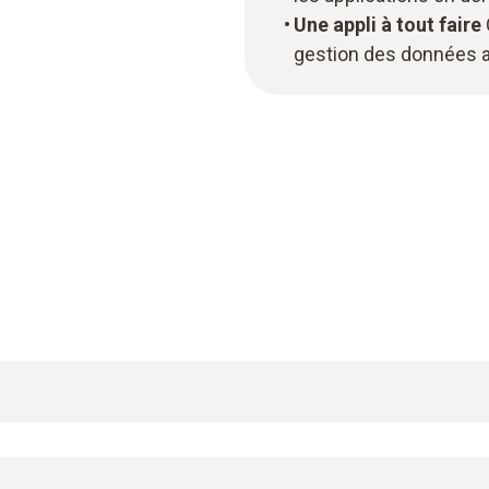
Une appli à tout faire
gestion des données a
ATEX effectue les tirages au vide d’installations frigori