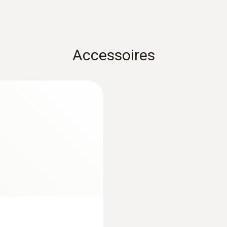
Quickstart testo 565i EX
Alimentation en courant
Conforme DGUV, remplaçable via un mécanisme à cl
Accessoires
Interfaces
Bluetooth 5.0 ®
Portée radio
30 m
Dépression finale
15 microns