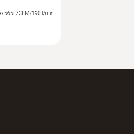
Type de pompe
sto 565i 7CFM/198 l/min
Pompe à vide à palettes, pompe à deux étages
Débit
7 CFM / 198 l/min
Fluides frigorigènes
Certification A2L / A2 / A; ATEX