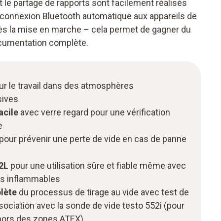
et le partage de rapports sont facilement réalisés
 connexion Bluetooth automatique aux appareils de
 dès la mise en marche – cela permet de gagner du
ocumentation complète.
r le travail dans des atmosphères
sives
acile
avec verre regard pour une vérification
e
pour prévenir une perte de vide en cas de panne
2L
pour une utilisation sûre et fiable même avec
es inflammables
lète
du processus de tirage au vide avec test de
sociation avec la sonde de vide testo 552i (pour
ehors des zones ATEX)