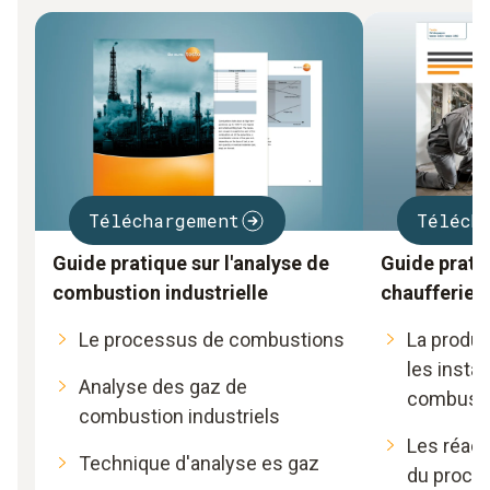
Téléchargement
Téléch
Guide pratique sur l'analyse de
Guide pratiq
combustion industrielle
chaufferies
Le processus de combustions
La produc
les instal
Analyse des gaz de
combusti
combustion industriels
Les réact
Technique d'analyse es gaz
du proce