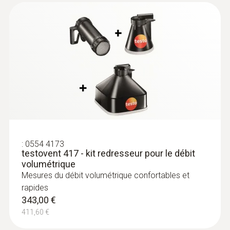
détermination simultanée de l’humidité de
l’air et de la température de l’air dans les
stocks, chambres froides et locaux de travail
ainsi que dans les canalisations d’air
507,00 €
608,40 €
:
0554 4173
testovent 417 - kit redresseur pour le débit
:
0635 0551
Sonde lux (numérique) - pour la mesure
volumétrique
de l’éclairement lumineux, avec fil
Mesures du débit volumétrique confortables et
Intuitif : menu de mesure clairement structuré
rapides
pour la mesure de longue durée ainsi que
343,00 €
l’évaluation de l’éclairement lumineux
411,60 €
conformément à la courbe lambda-V