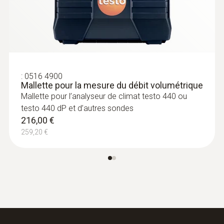
:
0516 4900
Mallette pour la mesure du débit volumétrique
Mallette pour l’analyseur de climat testo 440 ou
testo 440 dP et d’autres sondes
216,00 €
:
0636 9731
Sonde d''humidité et de température
259,20 €
®
(numérique) - avec Bluetooth
Intuitif : menu de mesure clairement structuré
pour la mesure de longue durée ainsi que
détermination simultanée de l’humidité
relative de l’air et de la température de l’air à
l’intérieur
214,00 €