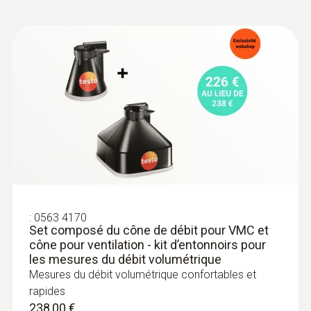
(convient pour toutes les sources d'éclairage
:
0563 4405
courantes)
testo 440 Kit de CO2 avec Bluetooth®
383,00 €
Intuitif : menu de mesure clairement structuré
459,60 €
pour la mesure de longue durée ainsi que
détermination simultanée du CO₂, de
l’humidité de l’air et de la température de l’air
à l’intérieur
949,00 €
1 138,80 €
:
0563 4170
Set composé du cône de débit pour VMC et
cône pour ventilation - kit d’entonnoirs pour
les mesures du débit volumétrique
Mesures du débit volumétrique confortables et
rapides
:
0632 1551
238,00 €