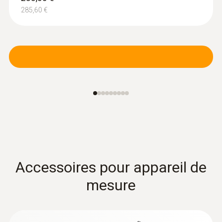
Sonde de CO₂ (numérique) - avec
®
Bluetooth
et capteur d'humidité et de
285,60 €
température
Intuitif : menu de mesure clairement structuré
pour la mesure de longue durée ainsi que
détermination simultanée du CO₂, de
l’humidité de l’air et de la température de l’air
à l’intérieur
595,00 €
714,00 €
Accessoires pour appareil de
mesure