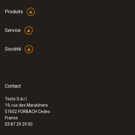
256,80 €
Produits
Service
Société
Contact
Testo S.à.r.l.
19, rue des Maraîchers
:
0636 9732
Sonde d'humidité et de température
57602
FORBACH Cedex
(numérique) - avec fil
France
Intuitif : menu de mesure clairement structuré
03 87 29 29 00
pour la mesure de longue durée ainsi que