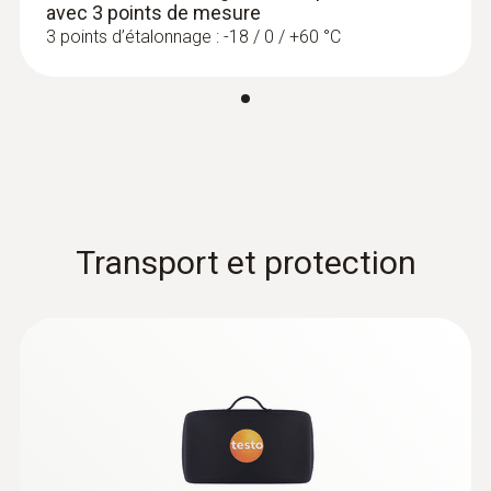
avec 3 points de mesure
3 points d’étalonnage : -18 / 0 / +60 °C
Transport et protection
:
0632 1271
Sonde de CO (numérique) - avec
®
Bluetooth
Intuitif : menu de mesure clairement structuré
pour la mesure de longue durée ainsi que
détermination du CO à l’intérieur, p.ex. dans