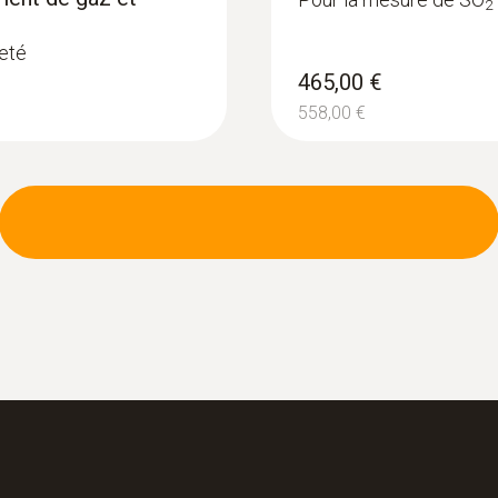
2
leté
465,00 €
558,00 €