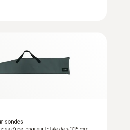
ur sondes
ondes d’une longueur totale de > 335 mm