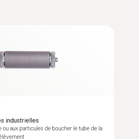
e - Analyseur de combustion
s industrielles
 ou aux particules de boucher le tube de la
rélèvement