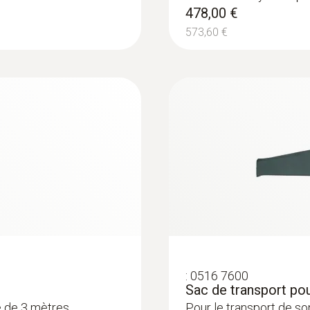
478,00 €
573,60 €
:
0516 7600
Sac de transport po
e de 3 mètres
Pour le transport de s