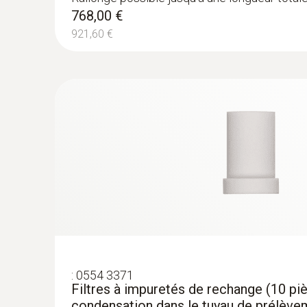
768,00 €
921,60 €
:
0554 3371
Filtres à impuretés de rechange (10 piè
condensation dans le tuyau de prélève