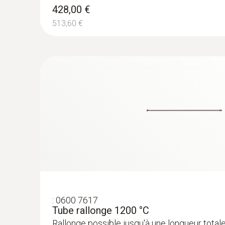
428,00 €
513,60 €
:
0600 7617
Tube rallonge 1200 °C
Rallonge possible jusqu'à une longueur total