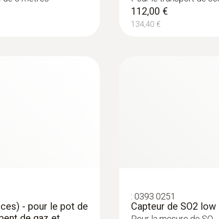
112,00 €
134,40 €
:
0393 0251
ces) - pour le pot de
Capteur de SO2 low
ment de gaz et
Pour la mesure de SO