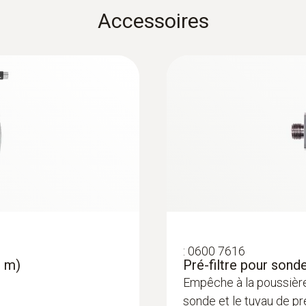
Accessoires
Noir; silver
:
0563 3515
bustion
testo 350 chaufferi
:
0600 7616
2 m)
Pré-filtre pour sonde
4 469,00 €
Empêche à la poussière
5 362,80 €
sonde et le tuyau de p