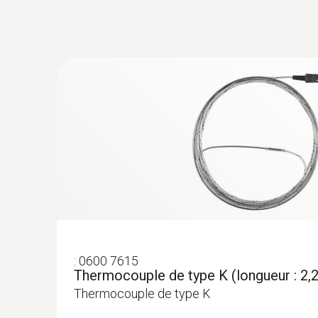
directive, une mesure officielle des émissions.
:
200563 3503
testo 350 biomasse - Analyseur de com
:
0600 7615
Thermocouple de type K (longueur : 2,
8 199,00 €
Thermocouple de type K
9 838,80 €