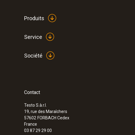
Nombre de modules : 5 modules
Indice de protection : IP54
Produits
Service
Société
Contact
:
0526 1003
testo Saveris 1 : logiciel (version 6)
Testo S.à.r.l.
19, rue des Maraîchers
57602
FORBACH Cedex
France
03 87 29 29 00