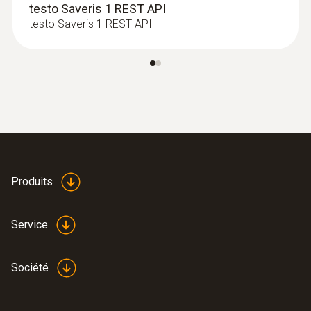
testo Saveris 1 REST API
testo Saveris 1 REST API
:
0572 3350
testo 150 T1 - Module d’enregistreur de
données avec 1 capteur de
température CTN interne
Produits
Service
Société