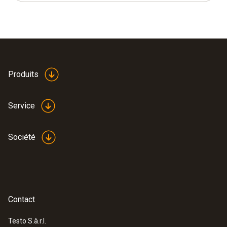
Produits
Service
Société
Contact
Testo S.à.r.l.