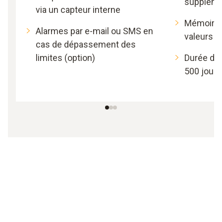
supplémen
via un capteur interne
Mémoire 
Alarmes par e-mail ou SMS en
valeurs 
cas de dépassement des
limites (option)
Durée de v
500 jours