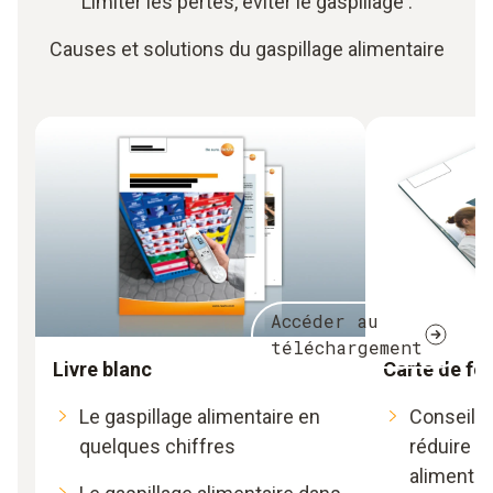
Limiter les pertes, éviter le gaspillage :
Causes et solutions du gaspillage alimentaire
Accéder au
téléchargement
Livre blanc
Carte de fo
Le gaspillage alimentaire en
Conseils 
quelques chiffres
réduire le
alimentai