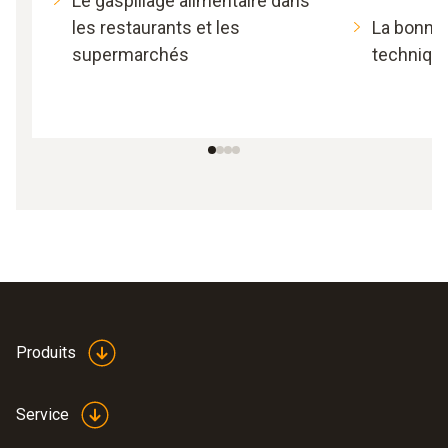
Le gaspillage alimentaire dans
les restaurants et les
La bonne 
supermarchés
techniqu
Produits
Service