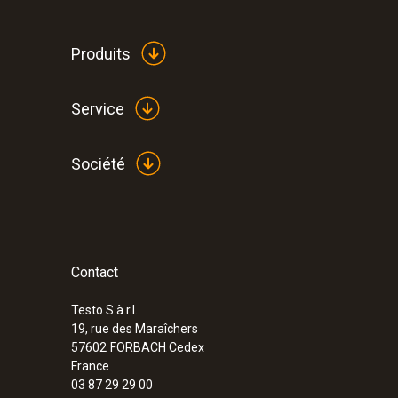
Produits
Service
Société
Contact
:
0632 3510
testo 350 - Coffret d’analyse pour syst
combustion
Testo S.à.r.l.
19, rue des Maraîchers
57602
FORBACH Cedex
France
03 87 29 29 00