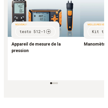
NOUVEAU !
MEILLEURES VENT
testo 512-1
Kit te
Appareil de mesure de la
Manomètre d
pression