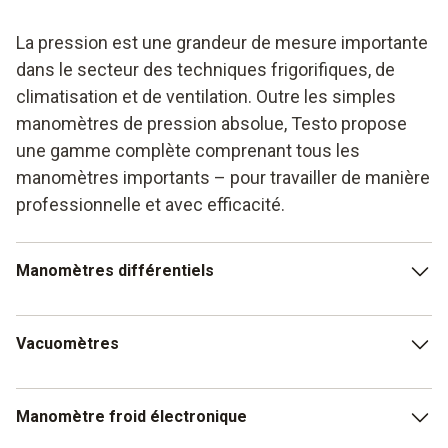
La pression est une grandeur de mesure importante
dans le secteur des techniques frigorifiques, de
climatisation et de ventilation. Outre les simples
manomètres de pression absolue, Testo propose
une gamme complète comprenant tous les
manomètres importants – pour travailler de manière
professionnelle et avec efficacité.
Manomètres différentiels
Veillez à toujours bien utiliser le capteur de pression
Vacuomètres
correct. En effet, dans le cas contraire, des erreurs de
mesure sont possibles et peuvent avoir d'importantes
conséquences. Testo propose le manomètre idéal pour
Le tirage au vide des installations frigorifiques fait partie
Manomètre froid électronique
chaque application. La mesure de la pression différentielle
de votre quotidien ? Alors, un vacuomètre de Testo sera
fait ici partie des grandeurs de mesure les plus fréquentes
l’outil idéal pour vous, que ce soit dans sa version de