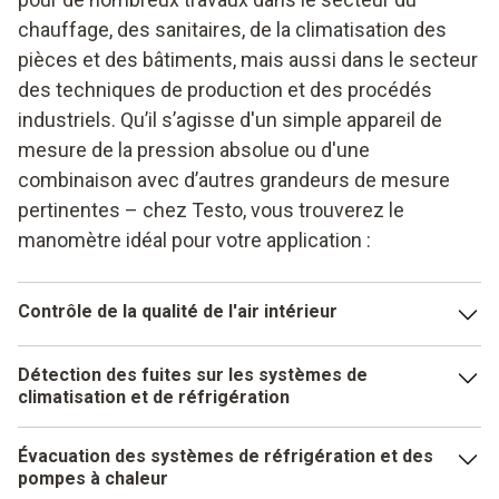
chauffage, des sanitaires, de la climatisation des
pièces et des bâtiments, mais aussi dans le secteur
des techniques de production et des procédés
industriels. Qu’il s’agisse d'un simple appareil de
mesure de la pression absolue ou d'une
combinaison avec d’autres grandeurs de mesure
pertinentes – chez Testo, vous trouverez le
manomètre idéal pour votre application :
Contrôle de la qualité de l'air intérieur
La pression absolue est un paramètre de mesure parmi
Détection des fuites sur les systèmes de
tant d’autres permettant de surveiller de manière fiable la
climatisation et de réfrigération
qualité de l’air ambiant. Il est recommandé d'utiliser des
appareils de mesure regroupant toutes les mesures
En cas de soupçons de fuite, un détecteur de fuites
Évacuation des systèmes de réfrigération et des
importantes, tels que :
détectera les zones non étanches rapidement et de
pompes à chaleur
manière sûre. Vous pourrez ainsi restaurer rapidement la