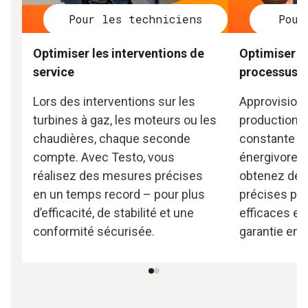
Pour les techniciens
Pour
Optimiser les interventions de
Optimiser m
service
processus
Lors des interventions sur les
Approvisionn
turbines à gaz, les moteurs ou les
production d
chaudières, chaque seconde
constante da
compte. Avec Testo, vous
énergivores 
réalisez des mesures précises
obtenez des
en un temps record – pour plus
précises po
d’efficacité, de stabilité et une
efficaces et
conformité sécurisée.
garantie en 