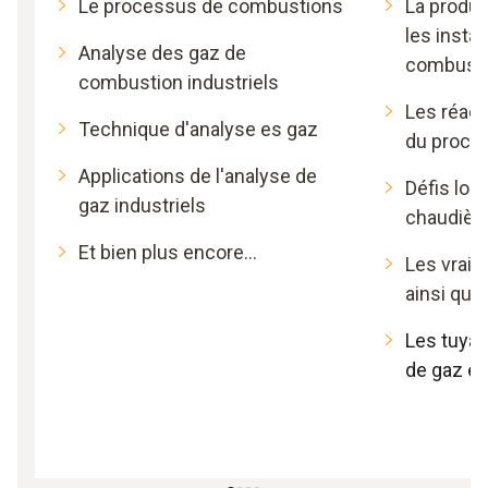
Le processus de combustions
La produc
les instal
Analyse des gaz de
combusti
combustion industriels
Les réact
Technique d'analyse es gaz
du proce
Applications de l'analyse de
Défis lor
gaz industriels
chaudière
Et bien plus encore…
Les vrai
ainsi que
Les tuya
de gaz et