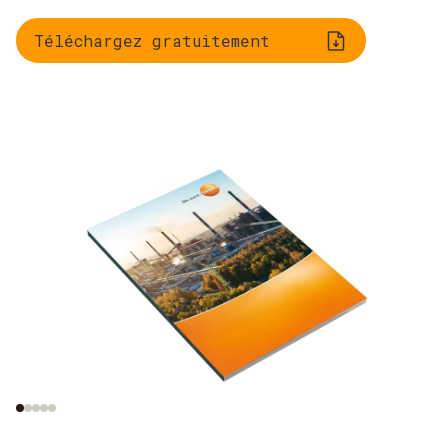
Téléchargez gratuitement
Le processus de
Analyse de gaz de
combustion
combustion
industriels