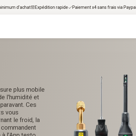
 minimum d'achat
Expédition rapide
Paiement x4 sans frais via Paypa
sure plus mobile
de l'humidité et
uparavant. Ces
ts vous
ant le froid, la
 se commandent
 à l’App testo