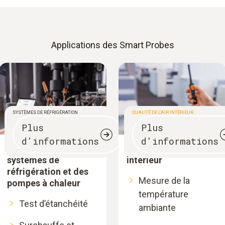
Applications des Smart Probes
SYSTÈMES DE RÉFRIGÉRATION
QUALITÉ DE L'AIR INTÉRIEUR
Plus
Plus
d'informations
d'informations
Évacuation des
Qualité de l'air
systèmes de
intérieur
réfrigération et des
Mesure de la
pompes à chaleur
température
Test d’étanchéité
ambiante