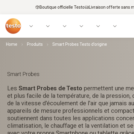
Boutique officielle Testo
Livraison offerte sans
Home
Produits
Smart Probes Testo d’origine
Smart Probes
Les
Smart Probes de Testo
permettent une me
et plus facile de la température, de la pression, 
de la vitesse d'écoulement de l'air que jamais a
appareils de mesure professionnels et compac
soutiennent dans toutes les applications concern
climatisation, le chauffage et la ventilation et
avec votre propre Smartphone ou tablette grâce