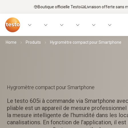
Boutique officielle Testo
Livraison offerte sans
Home
Produits
Hygromètre compact pour Smartphone
Hygromètre compact pour Smartphone
Le testo 605i à commande via Smartphone avec
pliable est un appareil de mesure professionne
la mesure intelligente de l’humidité dans les loc
canalisations. En fonction de l’application, il es