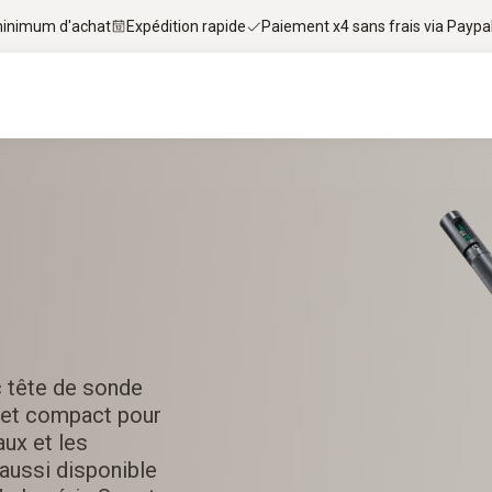
 minimum d'achat
Expédition rapide
Paiement x4 sans frais via Paypa
 tête de sonde
l et compact pour
aux et les
t aussi disponible