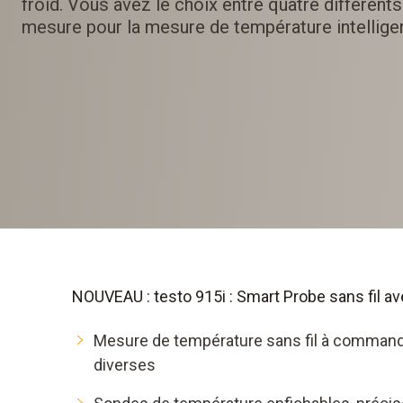
froid. Vous avez le choix entre quatre différents
mesure pour la mesure de température intellige
NOUVEAU : testo 915i : Smart Probe sans fil 
Mesure de température sans fil à commande
diverses