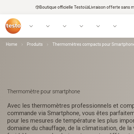
Boutique officielle Testo
Livraison offerte sans
Home
Produits
Thermomètres compacts pour Smartphon
Thermomètre pour smartphone
Avec les thermomètres professionnels et com
commande via Smartphone, vous êtes parfaite
pour les mesures de température les plus impor
domaine du chauffage, de la climatisation, de la 