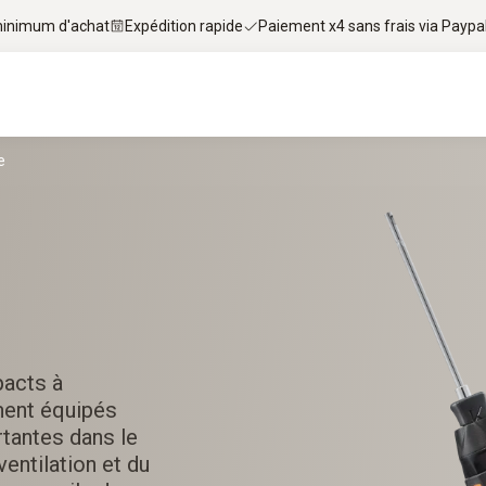
 minimum d'achat
Expédition rapide
Paiement x4 sans frais via Paypa
e
pacts à
ment équipés
tantes dans le
ventilation et du