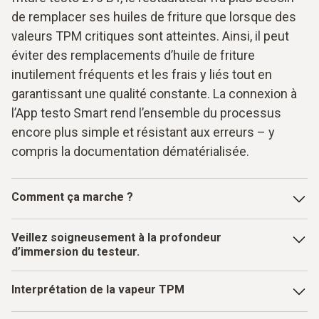
de remplacer ses huiles de friture que lorsque des
valeurs TPM critiques sont atteintes. Ainsi, il peut
éviter des remplacements d’huile de friture
inutilement fréquents et les frais y liés tout en
garantissant une qualité constante. La connexion à
l’App testo Smart rend l’ensemble du processus
encore plus simple et résistant aux erreurs – y
compris la documentation dématérialisée.
Comment ça marche ?
Lorsque les aliments frits et les restes ont été retirés de la
Veillez soigneusement à la profondeur
friteuse et qu’aucune bulle ne remonte plus à la surface de
d’immersion du testeur.
l’huile, cela indique qu’il n’y a plus d’eau dans l’huile et que
la mesure peut être réalisée sans aucun risque d’erreurs.
L’idéal est une position entre les marques min. et max. de
Interprétation de la vapeur TPM
Tant l’eau que les aliments frits pourraient fausser la
la sonde, tout comme pour contrôler le niveau d’huile d’une
mesure.
voiture. L’écart entre la sonde et les éléments métalliques