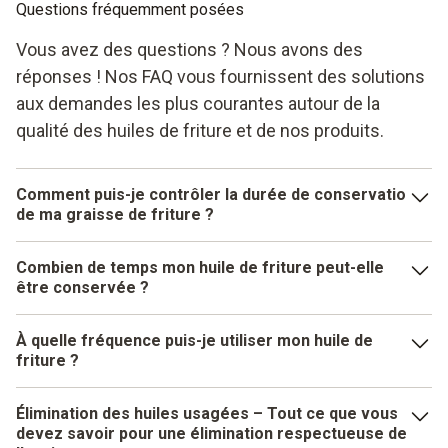
Questions fréquemment posées
Vous avez des questions ? Nous avons des
réponses ! Nos FAQ vous fournissent des solutions
aux demandes les plus courantes autour de la
qualité des huiles de friture et de nos produits.
Comment puis-je contrôler la durée de conservatio
de ma graisse de friture ?
Pour tester la qualité de l’huile de friture en toute sécurité
Combien de temps mon huile de friture peut-elle
et avec précision, nous recommandons toujours notre
être conservée ?
testeur d’huile de friture testo 270 BT et sa simplicité
d’utilisation.
La durabilité de votre graisse de friture varie en fonction de
À quelle fréquence puis-je utiliser mon huile de
l’huile utilisée et de la fréquence d’utilisation. Afin de
friture ?
Retirer les produits fruits et attendre qu’aucune bulle
garantir que votre graisse de friture reste toujours optimale,
d’air ne se forme plus dans l’huile.
il est recommandé d’utiliser régulièrement un testeur
La durée d’utilisation de l’huile de friture varie selon sa
Élimination des huiles usagées – Tout ce que vous
d’huile de friture. Il est ainsi possible de contrôler
qualité, le type de produits frits et la température de friture.
Démarrer le testeur d’huile de friture.
devez savoir pour une élimination respectueuse de
rapidement la qualité de l’huile et de garantir des fritures
En principe, la graisse de friture peut être réutilisée jusqu’à