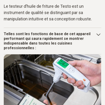
Le testeur d’huile de friture de Testo est un
instrument de qualité se distinguant par sa
manipulation intuitive et sa conception robuste.
Telles sont les fonctions de base de cet appareil
performant qui saura rapidement se montrer
indispensable dans toutes les cuisines
professionnelles :
Mesure précise et rapide, avec ou sans connexion à
l’App, directement dans l’huile chaude à des
températures comprises entre 40 et 200 °C
Documentation numérique sans aucune erreur via
Bluetooth, fonctions de signature et de commentaires
comprises
Suivi aisé des toutes les valeurs de mesure via l’App
testo Smart