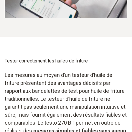
Étalonnage possible par l’utilisateur sur place au moyen
de l’huile de référence et de l’App testo Smart
Indice de protection IP65 pour le nettoyage sous l’eau
courante
Prise en main sûre grâce à la conception ergonomique
Boîtier résistant aux chocs, renforcé de fibres de verre
Tester correctement les huiles de friture
et capteur incassable
Les mesures au moyen d’un testeur d’huile de
Optimisez vos processus de friture avec le nouveau
friture présentent des avantages décisifs par
testo 270 BT et facilitez la surveillance et le maintien de la
rapport aux bandelettes de test pour huile de friture
qualité élevée de vos produits tout en réduisant votre
traditionnelles. Le testeur d’huile de friture ne
consommation d’huile.
garantit pas seulement une manipulation intuitive et
sûre, mais fournit également des résultats fiables et
comparables. Le testo 270 BT permet en outre de
réaliser des
mesures simples et fiables sans aucun