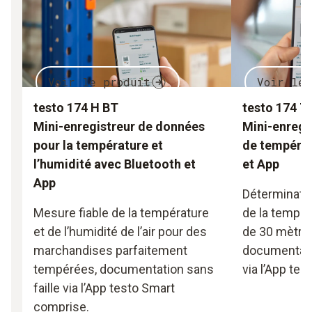
Voir le produit
Voir le 
testo 174 H BT
testo 174 T
Mini-enregistreur de données
Mini-enregi
pour la température et
de températ
l’humidité avec Bluetooth et
et App
App
Déterminatio
Mesure fiable de la température
de la tempér
et de l’humidité de l’air pour des
de 30 mètre
marchandises parfaitement
documentatio
tempérées, documentation sans
via l’App tes
faille via l’App testo Smart
comprise.