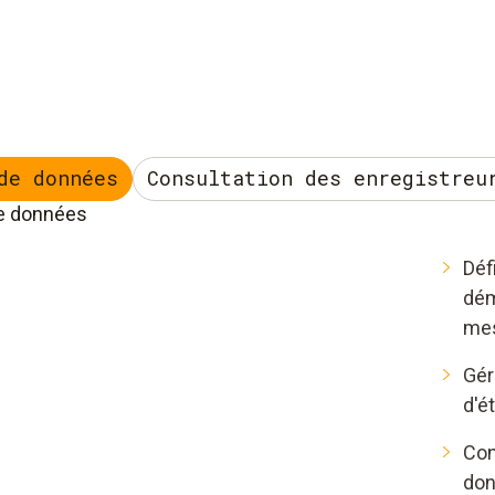
de données
Consultation des enregistreu
de données
Déf
dém
me
Gér
d'é
Con
don