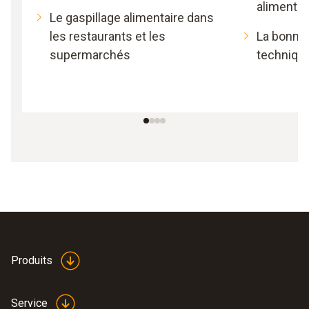
alimentai
Le gaspillage alimentaire dans
les restaurants et les
La bonne 
supermarchés
techniqu
Produits
Service