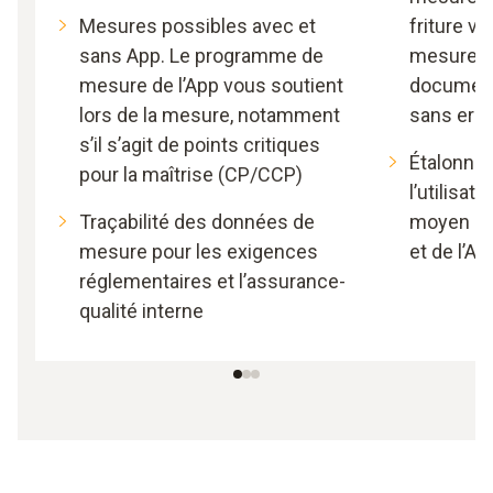
Mesures possibles avec et
friture vo
sans App. Le programme de
mesure et
mesure de l’App vous soutient
document
lors de la mesure, notamment
sans erre
s’il s’agit de points critiques
Étalonnag
pour la maîtrise (CP/CCP)
l’utilisat
Traçabilité des données de
moyen de 
mesure pour les exigences
et de l’A
réglementaires et l’assurance-
qualité interne