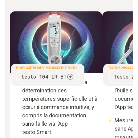
THERMOMÈTRE INFRAROUGE DE PÉNÉTRATION
TESTEUR D'HUILE DE 
testo 104-IR BT
Testo 27
Appareil de mesure pour la
Détermina
détermination des
l’huile su
températures superficielle et à
documenta
cœur à commande intuitive, y
l’App tes
compris la documentation
Mesures 
sans faille via l’App
sans App
testo Smart
mesure de