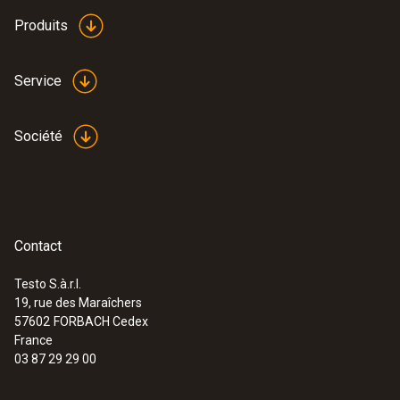
Produits
Service
Société
Contact
Testo S.à.r.l.
19, rue des Maraîchers
57602
FORBACH Cedex
France
03 87 29 29 00