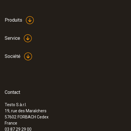
Produits
Service
Société
Contact
Testo S.à.r.l.
19, rue des Maraîchers
57602
FORBACH Cedex
France
03 87 29 29 00