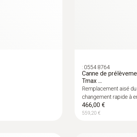
:
0554 8764
Canne de prélèvemen
Tmax ...
Remplacement aisé du 
changement rapide à e
466,00 €
559,20 €