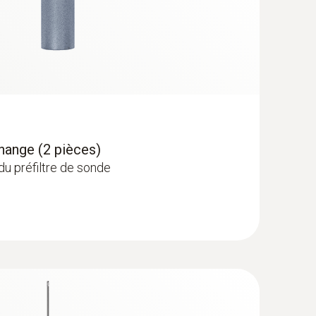
change (2 pièces)
u préfiltre de sonde
e - Analyseur de combustion