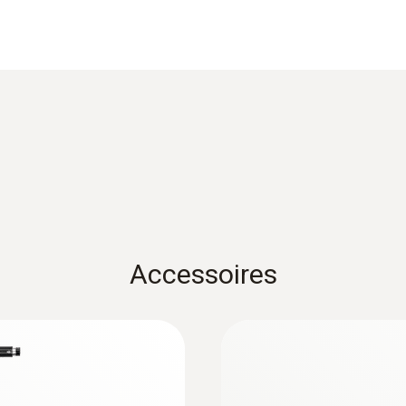
Matériau du produit / du boîtier
metal_housing
Longueur de câble
2,2 m
Diamètre de la pointe du tube de sonde
14 mm
Accessoires
Diamètre du tube de sonde
8 mm
:
0632 3510
 l'industrie
testo 350 - Coffret
combustion
Couleur du produit