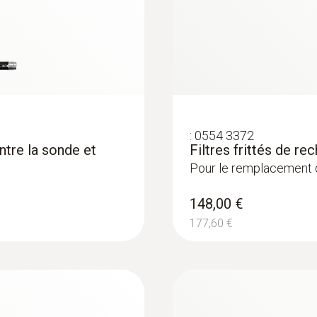
Noir; silver
Température maximum
1 000 °C
:
0554 3372
ntre la sonde et
Filtres frittés de re
Pour le remplacement d
148,00 €
177,60 €
:
0563 3515
bustion
testo 350 chaufferi
4 469,00 €
5 362,80 €