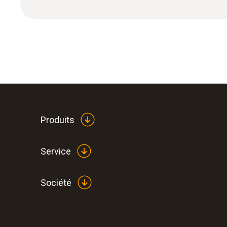
Produits
Données techniques générales
Service
Société
:
0563 1080
testo 108 - Thermomètre alimentaire
117,00 €