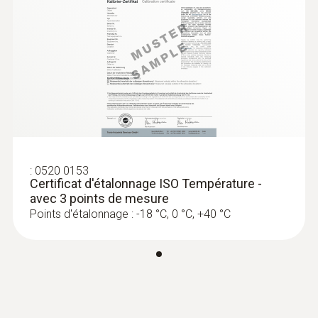
d'immersion/pénétration
:
0520 0153
Certificat d'étalonnage ISO Température -
avec 3 points de mesure
Points d'étalonnage : -18 °C, 0 °C, +40 °C
:
0602 0493
Sonde de température particulièrement
rapide (TC de type K)
Sonde de température TC de type K avec
pointe de mesure flexible, temps de réponse
court et câble de 2 m de long