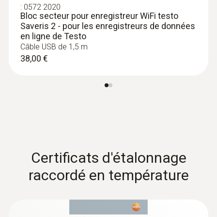
:
0572 2020
Bloc secteur pour enregistreur WiFi testo
Saveris 2 - pour les enregistreurs de données
:
0602 4592
en ligne de Testo
Sonde de température avec étrier de
Câble USB de 1,5 m
fixation (TC de type K)
38,00 €
Avec étrier de fixation pour une fixation
rapide et aisée de la sonde sur les tuyaux
d'un diamètre de 5 à 65 mm
157,00 €
188,40 €
Certificats d'étalonnage
raccordé en température
Sondes