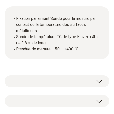
Fixation par aimant Sonde pour la mesure par
contact de la température des surfaces
métalliques
Sonde de température TC de type K avec câble
de 1.6 m de long
Etendue de mesure : -50 … +400 °C
Utilisez cette sonde de température avec
capteur thermocouple (TC) pour mesurer les
températures par contact jusqu'à +400 °C.