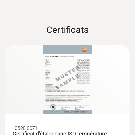
Câble étiré
oui
:
0563 4412
Certificats
Kit de laboratoire testo 440
Longueur du tube de sonde
75 mm
Couleur du produit
argent; Noir
Interfaces
Connecteur thermocouple
:
0520 0071
Certificat d'étalonnage ISO température -