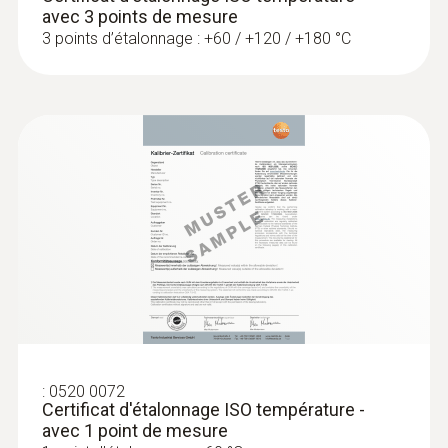
:
0563 1080
avec 3 points de mesure
testo 108 - Thermomètre alimentaire
3 points d’étalonnage : +60 / +120 / +180 °C
117,00 €
140,40 €
:
0520 0072
Certificat d'étalonnage ISO température -
:
0572 1753
avec 1 point de mesure
testo 175 T3 - Enregistreur de