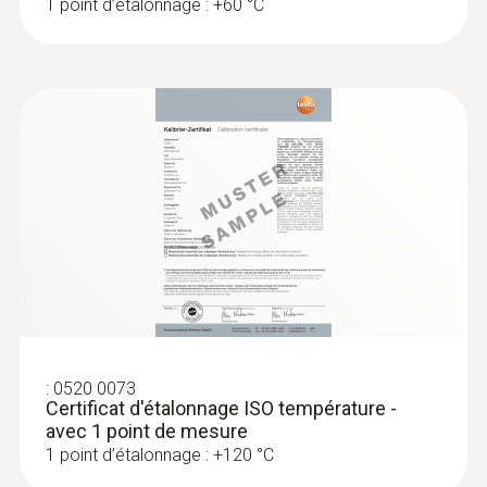
1 point d’étalonnage : +60 °C
température
250,00 €
300,00 €
:
0520 0073
Certificat d'étalonnage ISO température -
avec 1 point de mesure
:
0572 1763
testo 176 T3 - Enregistreur de données
1 point d’étalonnage : +120 °C
de température