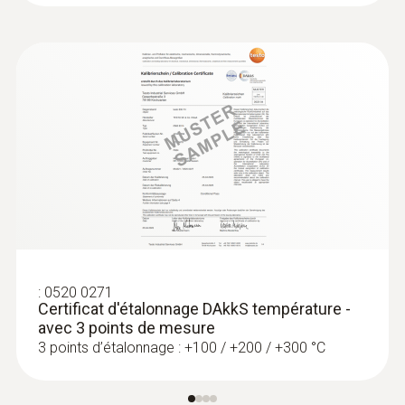
481,00 €
577,20 €
:
0520 0271
Certificat d'étalonnage DAkkS température -
avec 3 points de mesure
3 points d’étalonnage : +100 / +200 / +300 °C
:
0572 1764
testo 176 T4 - Enregistreur de
température
474,00 €