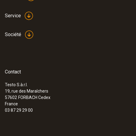
Service
Société
Contact
Testo S.à.r.l.
:
0563 4410
19, rue des Maraîchers
testo 440 delta P Kit combiné 2 avec
57602
FORBACH Cedex
Bluetooth® pour l’écoulement
France
1 829,00 €
03 87 29 29 00
2 194,80 €