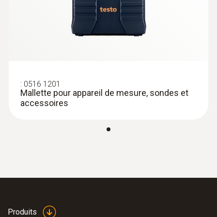
:
0516 1201
Mallette pour appareil de mesure, sondes et
accessoires
:
0563 4409
testo 440 delta P Kit combiné 1 avec
Bluetooth® pour l’écoulement
1 703,00 €
2 043,60 €
Produits