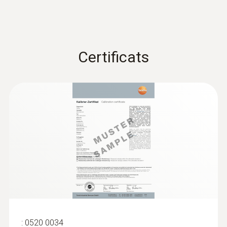
Certificats
:
0563 4403
testo 440 Kit à hélice de 100 mm avec
Bluetooth®
806,00 €
967,20 €
:
0520 0034