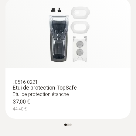
regardé
:
0516 0221
Etui de protection TopSafe
Etui de protection étanche
37,00 €
:
0563 1417
44,40 €
testo 417 kit 1 - Anémomètre à hélice
avec cônes de mesure
540,00 €
648,00 €