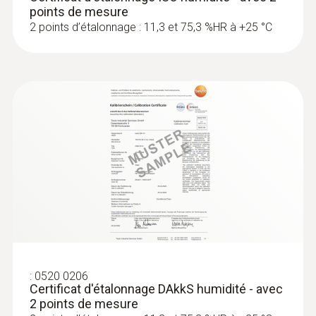
points de mesure
2 points d’étalonnage : 11,3 et 75,3 %HR à +25 °C
:
0636 9771
Sonde d'humidité et de température
très précise (numérique) - avec
®
Bluetooth
536,00 €
:
0520 0206
643,20 €
Certificat d'étalonnage DAkkS humidité - avec
2 points de mesure