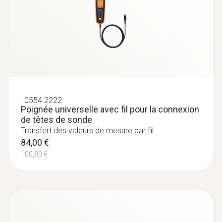
-20 à +70 °C
Poids
20 g
Dimensions
:
0554 2222
Poignée universelle avec fil pour la connexion
160 x 28 x 28 mm
de têtes de sonde
Transfert des valeurs de mesure par fil
84,00 €
Température de service
100,80 €
:
0554 2222
-20 à +70 °C
Poignée universelle avec fil pour la
connexion de têtes de sonde
84,00 €
Diamètre du tube de sonde
100,80 €
12 mm