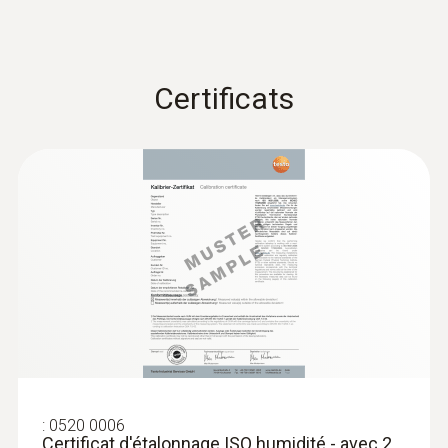
Certificats
:
0636 9732
Sonde d'humidité et de température
(numérique) - avec fil
173,00 €
207,60 €
:
0520 0006
Certificat d'étalonnage ISO humidité - avec 2