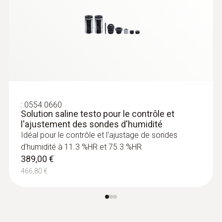
Longueur du tube de sonde
140 mm
Couleur du produit
Noir
:
0554 0660
Solution saline testo pour le contrôle et
l'ajustement des sondes d'humidité
Idéal pour le contrôle et l’ajustage de sondes
d’humidité à 11.3 %HR et 75.3 %HR
:
0636 9731
389,00 €
Sonde d''humidité et de température
466,80 €
®
(numérique) - avec Bluetooth
214,00 €
256,80 €