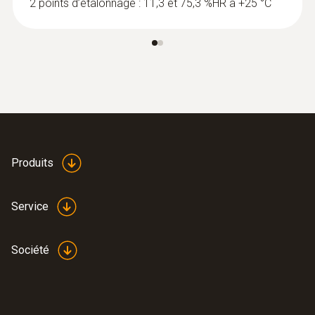
2 points d’étalonnage : 11,3 et 75,3 %HR à +25 °C
Produits
Service
Société