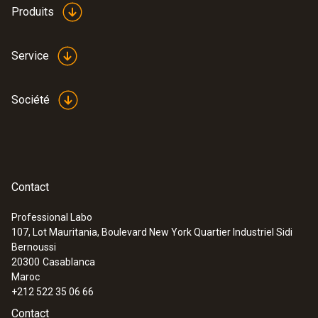
Produits
Service
Société
Contact
Professional Labo
107, Lot Mauritania, Boulevard New York Quartier Industriel Sidi
:
0554 0660
Bernoussi
Kit de contrôle et d’ajustage pour
20300
Casablanca
sondes d’humidité de Testo
Maroc
+212 522 35 06 66
Contact