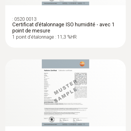
:
0520 0013
Certificat d'étalonnage ISO humidité - avec 1
point de mesure
1 point d'étalonnage : 11,3 %HR
:
0602 1793
Sonde d'ambiance robuste (TC de type
K)
Thermocouple de type K