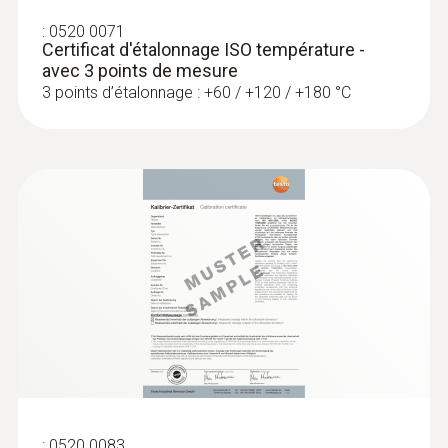
:
0520 0071
Certificat d'étalonnage ISO température -
Sondes d'humidité
avec 3 points de mesure
3 points d’étalonnage : +60 / +120 / +180 °C
:
0636 2135
Sonde d’humidité fine (Ø 4 mm) - pour
humidité des matériaux
:
0520 0083