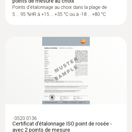
points de mesure au choix
l’air et de la température de l’air
Points d'étalonnage au choix dans la plage de
5 … 95 %HR à +15 … +35 °C ou à -18 … +80 °C
:
0636 6160
Sonde de dispersion pour une mesure
d'humidité sur matière r...
:
0520 0136
Mesure sans dommage : parfaite pour les
Certificat d'étalonnage ISO point de rosée -
avec 2 points de mesure
matériaux sensibles.