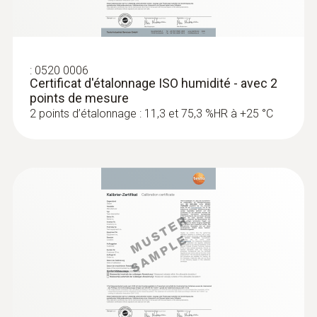
:
0636 9836
Sonde pour point de rosée de pression
:
0520 0006
Certificat d'étalonnage ISO humidité - avec 2
de précision avec chambre de mesure
points de mesure
Définition rapide et précise du point de rosée
2 points d’étalonnage : 11,3 et 75,3 %HR à +25 °C
de pression
Sondes d'ambiance