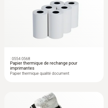
:
0602 1293
Sonde d'immersion / de pénétration
étanche (TC de type K)
Thermocouple de type K
:
0554 0568
Papier thermique de rechange pour
imprimantes
Papier thermique qualité document