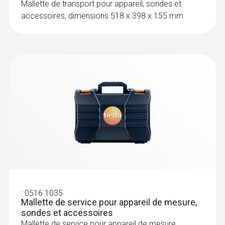
Mallette de transport pour appareil, sondes et
accessoires, dimensions 518 x 398 x 155 mm
:
0602 0092
Tête de mesure de rechange pour
sonde pour tuyau (TC de type K)
Tête de mesure amovible avec bande
thermocouple pour sonde de température
avec étrier de fixation 0602 4592
:
0516 1035
Mallette de service pour appareil de mesure,
sondes et accessoires
Mallette de service pour appareil de mesure,