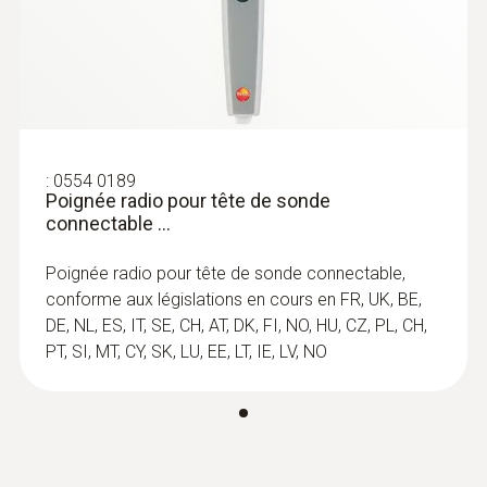
:
0554 0189
Poignée radio pour tête de sonde
connectable ...
:
0602 0393
Poignée radio pour tête de sonde connectable,
Sonde de contact à réaction rapide (TC
conforme aux législations en cours en FR, UK, BE,
de type K)
DE, NL, ES, IT, SE, CH, AT, DK, FI, NO, HU, CZ, PL, CH,
Temps de réaction rapide (3 secondes)
PT, SI, MT, CY, SK, LU, EE, LT, IE, LV, NO
grâce à une bande thermocouple