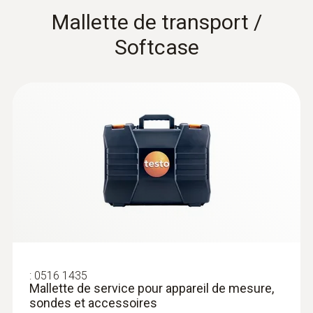
Mallette de transport /
:
0602 5792
Pointe de mesure par immersion
Softcase
(connecteur TC de type K)
Pointe de mesure sous forme de film pour
une mesure rapide des températures
Sondes de contact
:
0516 1435
Mallette de service pour appareil de mesure,
sondes et accessoires