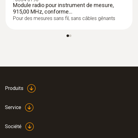
Module radio pour instrument de mesure,
915,00 MHz, conforme...
Pour des mesures sans fil, sans câbles gênants
:
0602 1993
Sonde de contact avec pointe de
mesure élargie (TC de type K)
Pointe de mesure extra large pour surfaces
Produits
planes
Service
Société