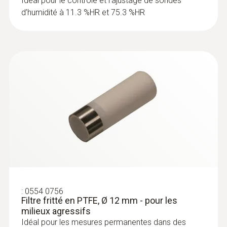
Idéal pour le contrôle et l’ajustage de sondes
contrôle du point de rosée de pression dans
température sans câble
d’humidité à 11.3 %HR et 75.3 %HR
les systèmes d'air comprimé.
Sonde du point de rosée
:
0554 0756
Filtre fritté en PTFE, Ø 12 mm - pour les
milieux agressifs
Idéal pour les mesures permanentes dans des