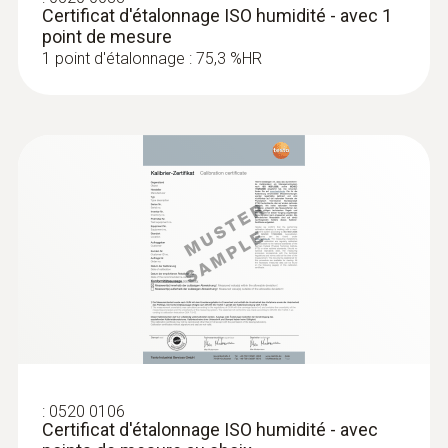
Mesure de l’humidité des matériaux via
Certificat d'étalonnage ISO humidité - avec 1
l’humidité de compensation
point de mesure
1 point d'étalonnage : 75,3 %HR
:
0636 2161
Sonde d’humidité robuste
:
0520 0106
Sonde pour mesures de l’humidité relative de
Certificat d'étalonnage ISO humidité - avec