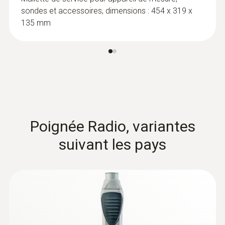
sondes et accessoires, dimensions : 454 x 319 x
135 mm
:
0602 0193
Sonde de contact à ailettes à réaction
Poignée Radio, variantes
rapide (TC de type K) - pour les
mesures dans les endroits difficilement
suivant les pays
accessibles
Mesure de manière fiable – même dans les
ouvertures et fentes étroites