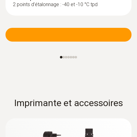
2 points d’étalonnage : -40 et -10 °C tpd
Imprimante et accessoires
:
0636 9735
Sonde d’humidité / de température (Ø
12 mm)
Capteur d’humidité stable à long terme