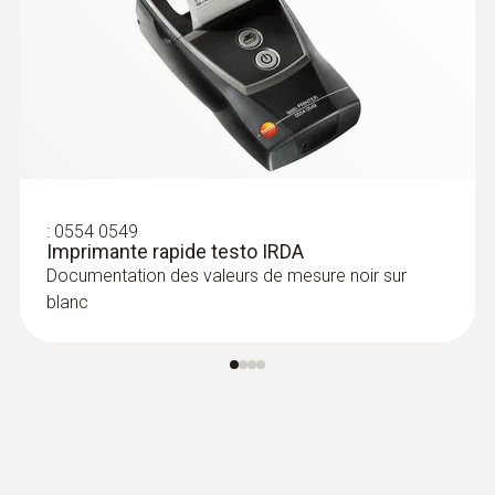
:
0602 2693
Sonde d'immersion / de pénétration à
réaction rapide (TC de type K)
Pointe de sonde fine de 1,5 mm pour un
enregistrement rapide de la température,
tube de sonde d'une longueur de 60 mm
:
0554 0549
Imprimante rapide testo IRDA
Documentation des valeurs de mesure noir sur
blanc