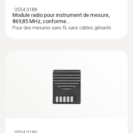
:
0554 0188
Module radio pour instrument de mesure,
869,85 MHz, conforme...
Pour des mesures sans fil, sans câbles gênants
:
0602 0993
Sonde de contact coudée à réaction
rapide (TC de type K)
Temps de réaction rapide (3 secondes)
grâce à une bande thermocouple
:
0554 0190