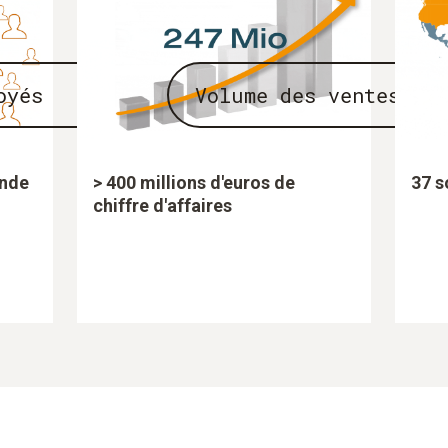
oyés
Volume des ventes
onde
> 400 millions d'euros de
37 s
chiffre d'affaires