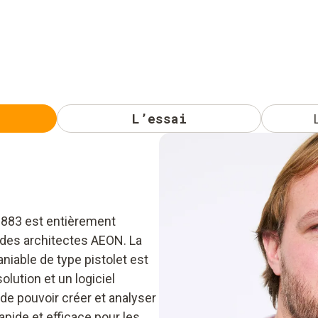
L’essai
 883 est entièrement
des architectes AEON. La
iable de type pistolet est
solution et un logiciel
n de pouvoir créer et analyser
pide et efficace pour les