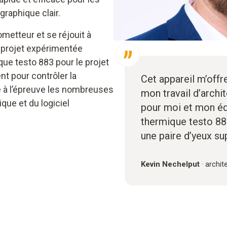
raphique clair.
metteur et se réjouit à
e projet expérimentée
que testo 883 pour le projet
nt pour contrôler la
Cet appareil m’offr
e à l’épreuve les nombreuses
mon travail d’archi
que et du logiciel
pour moi et mon équ
thermique testo 88
une paire d’yeux su
Kevin Nechelput
·
archit