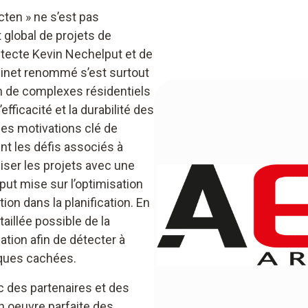
cten » ne s’est pas
global de projets de
hitecte Kevin Nechelput et de
cabinet renommé s’est surtout
on de complexes résidentiels
fficacité et la durabilité des
es motivations clé de
nt les défis associés à
liser les projets avec une
lput mise sur l’optimisation
ion dans la planification. En
aillée possible de la
ation afin de détecter à
iques cachées.
c des partenaires et des
n oeuvre parfaite des