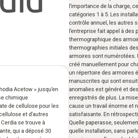
l’importance de la charge, c
catégories 1 à 5. Les install
contrôle annuel, les autres s
l’entreprise fait appel à des
thermographique des armoires
thermographies initiales des
armoires sont numérotées. 
créé manuellement pour chaqu
un répertoire des armoires él
manuscrites qui sont ensuite
hodia Acetow » jusqu’en
anomalies est généré et de
ise chimique
enregistrés de plus. La mise
ate de cellulose pour les
cause un travail énorme et n
 cellulose et d’autres
satisfaisante. En rétrospect
 Cerdia se trouve à
Quelle paperasse, seulemen
ante, qui a déposé 30
quelle installation, sans par