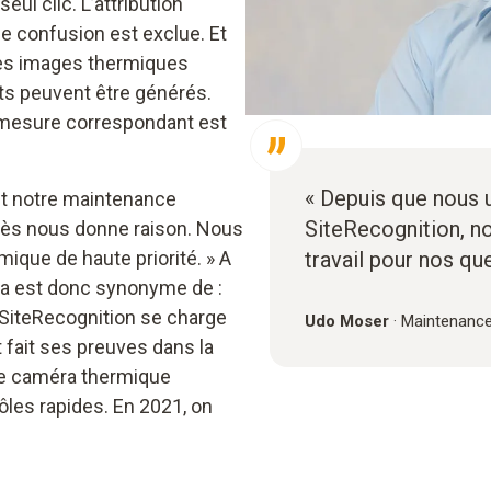
ul clic. L’attribution
e confusion est exclue. Et
 les images thermiques
rts peuvent être générés.
e mesure correspondant est
« Depuis que nous u
nt notre maintenance
SiteRecognition, n
ccès nous donne raison. Nous
ique de haute priorité. » A
travail pour nos qu
ia est donc synonyme de :
SiteRecognition se charge
Udo Moser
·
Maintenance
t fait ses preuves dans la
 une caméra thermique
ôles rapides. En 2021, on