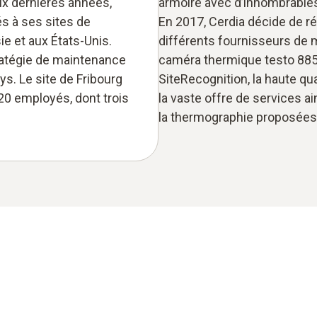
ix dernières années,
armoire avec d’innombrables
és à ses sites de
En 2017, Cerdia décide de ré
ie et aux États-Unis.
différents fournisseurs de ma
ratégie de maintenance
caméra thermique testo 885.
s. Le site de Fribourg
SiteRecognition, la haute qua
0 employés, dont trois
la vaste offre de services ai
la thermographie proposées