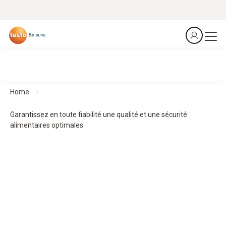
Home
Garantissez en toute fiabilité une qualité et une sécurité
alimentaires optimales
Des appareils de mesure précis pour des aliments sûrs
Zoom sur la sécurité sanitaire des aliments
Garantissez en toute fiabilité une qualité et une sécurité
alimentaires optimales : tout au long de la chaîne de valeur,
Testo vous accompagne avec des solutions adaptées à