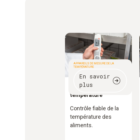
APPAREILS DE MESURE DE LA
TEMPÉRATURE
En savoir
plus
Mesure de la
température
Contrôle fiable de la
température des
aliments.