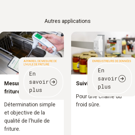
Autres applications
APPAREIL DE MESURE DE
ENREGISTREURS DE DONNÉES
L'HUILE DE FRITURE
En
En
savoir
savoir
Mesure de l'huile de
Suivi des données
plus
plus
friture
Pour une chaîne du
Détermination simple
froid sûre.
et objective de la
qualité de l'huile de
friture.