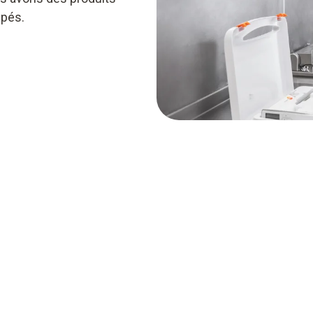
ipés.