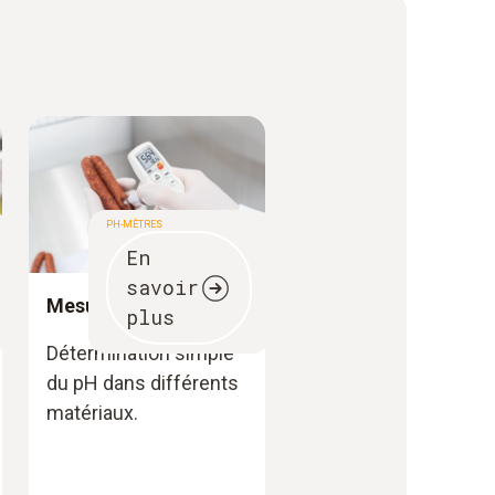
PH-MÈTRES
En
savoir
Mesure du ph
plus
Détermination simple
du pH dans différents
matériaux.