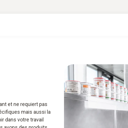
faire d’expert &amp; téléchargements
App smart
ant et ne requiert pas
ifiques mais aussi la
 dans votre travail
s avons des produits