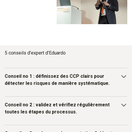
5 conseils d’expert d’Eduardo
Conseil no 1 : définissez des CCP clairs pour
détecter les risques de manière systématique.
Réalisez une analyse des risques minutieuse pour chaque
Conseil no 2 : validez et vérifiez régulièrement
produit et chaque étape du processus. Définissez un petit
toutes les étapes du processus.
nombre de CCP clairs pour les risques qui doivent
réellement être maîtrisés (p. ex. réchauffement, chaîne du
froid) et des limites spécifiques et validées et les
Garantissez par la validation la réduction efficace des