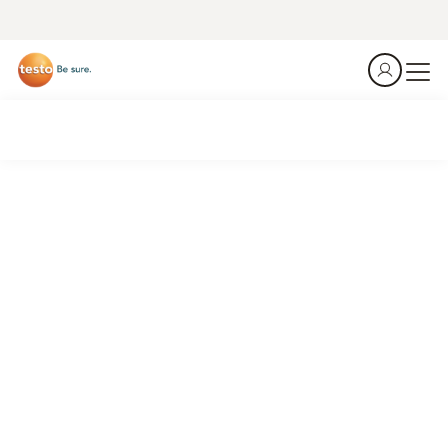
Uwe a compris !
La restauration moderne a besoin de solutions simples
pour une sécurité alimentaire fiable. Uwe aide à les trouver.
Vers la prise de rendez-vous en
ligne