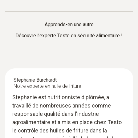
traçabilité. Planifiez régulièrement de brèves discussions
sur les outils, des micro-formations et des contrôles
Tenez une liste de fournisseurs validée et à jour avec les
pratiques et documentez qui y a participé.
spécifications, les certificats et les exigences de qualité
Apprends-en une autre
convenues. Contrôlez systématiquement toutes les
Découvre l’experte Testo en sécurité alimentaire !
réceptions des marchandises – en cas d’écart, bloquez
immédiatement les marchandises concernées et signalez
les écarts ! Garantissez toujours une traçabilité sans faille.
Stephanie Burchardt
Notre experte en huile de friture
Stephanie est nutritionniste diplômée, a
travaillé de nombreuses années comme
responsable qualité dans l'industrie
agroalimentaire et a mis en place chez Testo
le contrôle des huiles de friture dans la